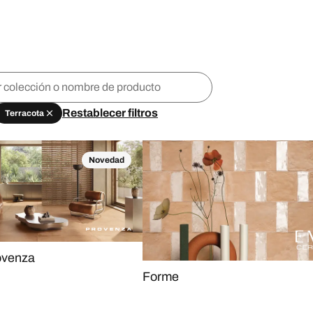
Restablecer filtros
Terracota
Novedad
ovenza
Forme