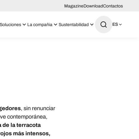
Magazine
Download
Contactos
ES
Soluciones
La compañia
Sustentabilidad
ogedores
, sin renunciar
clave contemporánea,
a de la terracota
 rojos más intensos,