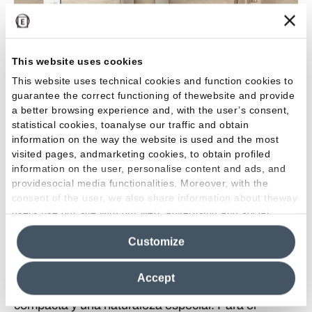
This website uses cookies
This website uses technical cookies and function cookies to
guarantee the correct functioning of thewebsite and provide
a better browsing experience and, with the user’s consent,
statistical cookies, toanalyse our traffic and obtain
information on the way the website is used and the most
MaPierre
visited pages, andmarketing cookies, to obtain profiled
information on the user, personalise content and ads, and
providesocial media functionalities. Moreover, with the
12 DE 30 RESULTADOS
consent of the user, we also share information about theway
users use our site with our web, advertising and social
Mostrar más
media analytics partners, who may combine itwith other
Customize
information in their possession. By closing this banner,
clicking on "Reject", it will be possible tocontinue browsing
El gres porcelánico imitación piedra de Emilgroup
the site after installing only technical cookies. For more
Accept
nace de la unión entre una estructura muy
information see the
Cookie Policy
.
compacta y una naturaleza especial. Para el