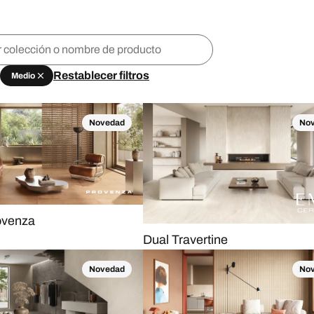
Restablecer filtros
Medio
Novedad
No
ovenza
Dual Travertine
Novedad
No