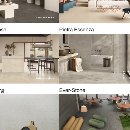
osei
Pietra Essenza
rg
Ever-Stone