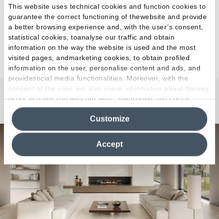
This website uses technical cookies and function cookies to
guarantee the correct functioning of thewebsite and provide
a better browsing experience and, with the user’s consent,
statistical cookies, toanalyse our traffic and obtain
information on the way the website is used and the most
visited pages, andmarketing cookies, to obtain profiled
information on the user, personalise content and ads, and
providesocial media functionalities. Moreover, with the
consent of the user, we also share information about theway
users use our site with our web, advertising and social
Dual Travertine
media analytics partners, who may combine itwith other
Customize
information in their possession. By closing this banner,
clicking on "Reject", it will be possible tocontinue browsing
the site after installing only technical cookies. For more
Accept
information see the
Cookie Policy
.