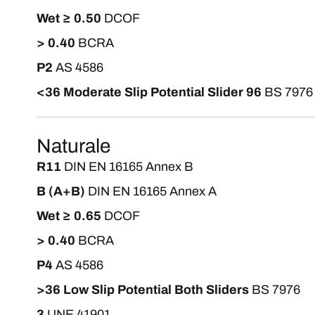
Wet ≥ 0.50
DCOF
> 0.40
BCRA
P2
AS 4586
<36 Moderate Slip Potential Slider 96
BS 7976
Naturale
R11
DIN EN 16165 Annex B
B (A+B)
DIN EN 16165 Annex A
Wet ≥ 0.65
DCOF
> 0.40
BCRA
P4
AS 4586
>36 Low Slip Potential Both Sliders
BS 7976
3
UNE 41901