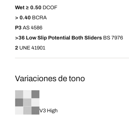
Wet ≥ 0.50
DCOF
> 0.40
BCRA
P3
AS 4586
>36 Low Slip Potential Both Sliders
BS 7976
2
UNE 41901
Variaciones de tono
V3 High