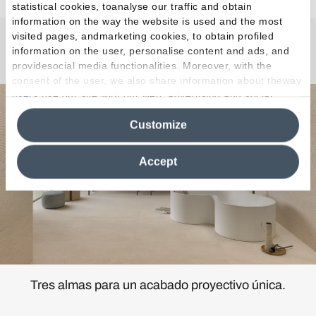
statistical cookies, toanalyse our traffic and obtain
information on the way the website is used and the most
visited pages, andmarketing cookies, to obtain profiled
information on the user, personalise content and ads, and
MaPierre
providesocial media functionalities. Moreover, with the
consent of the user, we also share information about theway
users use our site with our web, advertising and social
media analytics partners, who may combine itwith other
Customize
information in their possession. By closing this banner,
clicking on "Reject", it will be possible tocontinue browsing
the site after installing only technical cookies. For more
Accept
information see the
Cookie Policy
.
Tres almas para un acabado proyectivo única.