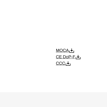
MOCA
CE DoP-F
CCC