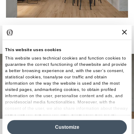
Millelegni Remake
This website uses cookies
This website uses technical cookies and function cookies to
guarantee the correct functioning of thewebsite and provide
a better browsing experience and, with the user’s consent,
statistical cookies, toanalyse our traffic and obtain
information on the way the website is used and the most
visited pages, andmarketing cookies, to obtain profiled
information on the user, personalise content and ads, and
providesocial media functionalities. Moreover, with the
consent of the user, we also share information about theway
users use our site with our web, advertising and social
media analytics partners, who may combine itwith other
El redescubrimiento del estilo natural, base del
Customize
information in their possession. By closing this banner,
clicking on "Reject", it will be possible tocontinue browsing