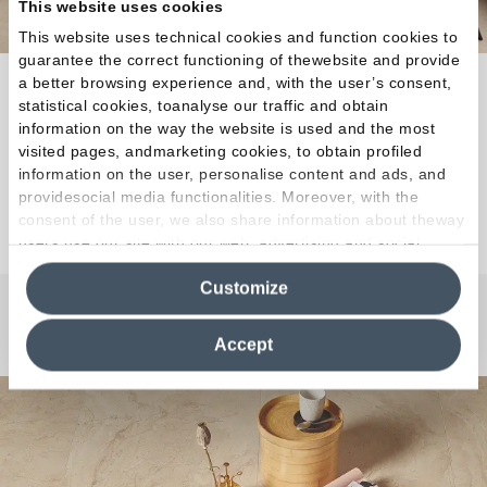
This website uses cookies
This website uses technical cookies and function cookies to
guarantee the correct functioning of thewebsite and provide
a better browsing experience and, with the user’s consent,
Tonalidades cálidas, armoniosas y
statistical cookies, toanalyse our traffic and obtain
complementarias, todas perfectamente
information on the way the website is used and the most
combinables entre sí.
visited pages, andmarketing cookies, to obtain profiled
information on the user, personalise content and ads, and
providesocial media functionalities. Moreover, with the
Descubra la colección
consent of the user, we also share information about theway
users use our site with our web, advertising and social
media analytics partners, who may combine itwith other
Customize
information in their possession. By closing this banner,
clicking on "Reject", it will be possible tocontinue browsing
¿Curiosidades o Preguntas?
the site after installing only technical cookies. For more
Accept
information see the
Cookie Policy
.