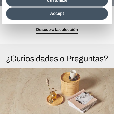
Customize
information in their possession. By closing this banner,
clicking on "Reject", it will be possible tocontinue browsing
the site after installing only technical cookies. For more
La belleza ancestral de la arcilla natural.
Accept
information see the
Cookie Policy
.
Descubra la colección
¿Curiosidades o Preguntas?