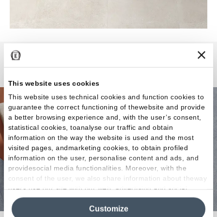
Sixty
This website uses cookies
This website uses technical cookies and function cookies to
guarantee the correct functioning of thewebsite and provide
a better browsing experience and, with the user’s consent,
statistical cookies, toanalyse our traffic and obtain
information on the way the website is used and the most
visited pages, andmarketing cookies, to obtain profiled
information on the user, personalise content and ads, and
providesocial media functionalities. Moreover, with the
consent of the user, we also share information about theway
users use our site with our web, advertising and social
media analytics partners, who may combine itwith other
Customize
information in their possession. By closing this banner,