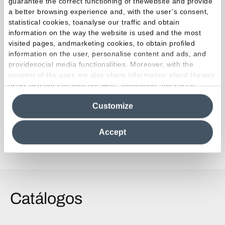
guarantee the correct functioning of thewebsite and provide
a better browsing experience and, with the user’s consent,
Variaciones de tono
statistical cookies, toanalyse our traffic and obtain
information on the way the website is used and the most
visited pages, andmarketing cookies, to obtain profiled
information on the user, personalise content and ads, and
providesocial media functionalities. Moreover, with the
V3 High
consent of the user, we also share information about theway
Usos previstos
users use our site with our web, advertising and social
media analytics partners, who may combine itwith other
Customize
information in their possession. By closing this banner,
clicking on "Reject", it will be possible tocontinue browsing
the site after installing only technical cookies. For more
Accept
information see the
Cookie Policy
.
Catálogos