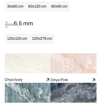
30x60 cm
60x120 cm
90x90 cm
6,5 mm
120x120 cm
120x278 cm
Onyx Ivory
Onyx Pink