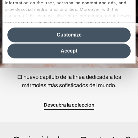
information on the user, personalise content and ads, and
providesocial media functionalities. Moreover, with the
consent of the user, we also share information about theway
users use our site with our web, advertising and social
media analytics partners, who may combine itwith other
Customize
information in their possession. By closing this banner,
clicking on "Reject", it will be possible tocontinue browsing
the site after installing only technical cookies. For more
Accept
information see the
Cookie Policy
.
El nuevo capítulo de la línea dedicada a los
mármoles más sofisticados del mundo.
Descubra la colección