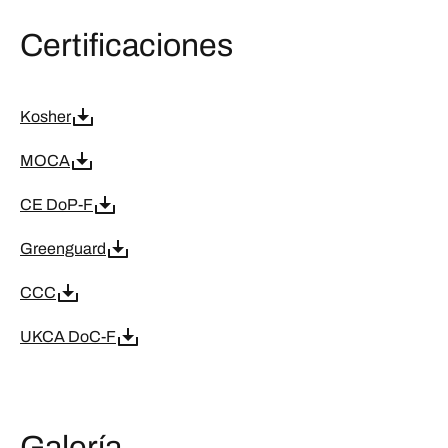
Certificaciones
Kosher
MOCA
CE DoP-F
Greenguard
CCC
UKCA DoC-F
Galería