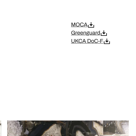
MOCA
Greenguard
UKCA DoC-F