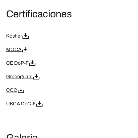
Certificaciones
Kosher
MOCA
CE DoP-F
Greenguard
CCC
UKCA DoC-F
Galería