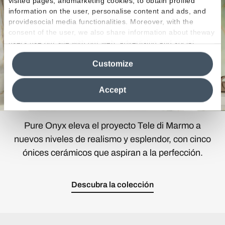
visited pages, andmarketing cookies, to obtain profiled
information on the user, personalise content and ads, and
providesocial media functionalities. Moreover, with the
consent of the user, we also share information about theway
users use our site with our web, advertising and social
media analytics partners, who may combine itwith other
Customize
information in their possession. By closing this banner,
clicking on "Reject", it will be possible tocontinue browsing
the site after installing only technical cookies. For more
Accept
information see the
Cookie Policy
.
Pure Onyx eleva el proyecto Tele di Marmo a
nuevos niveles de realismo y esplendor, con cinco
ónices cerámicos que aspiran a la perfección.
Descubra la colección