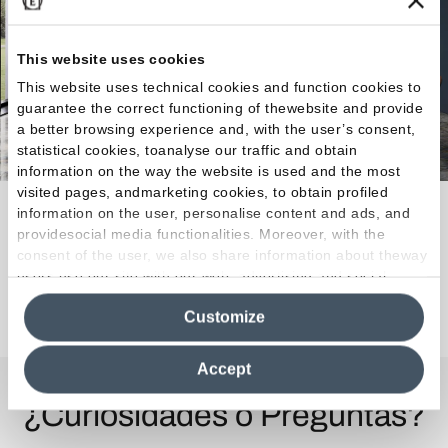
This website uses cookies
This website uses technical cookies and function cookies to
guarantee the correct functioning of thewebsite and provide
a better browsing experience and, with the user’s consent,
statistical cookies, toanalyse our traffic and obtain
information on the way the website is used and the most
visited pages, andmarketing cookies, to obtain profiled
Una nueva interpretación del mármol, síntesis de
information on the user, personalise content and ads, and
providesocial media functionalities. Moreover, with the
belleza y eternidad.
consent of the user, we also share information about theway
users use our site with our web, advertising and social
media analytics partners, who may combine itwith other
Descubra la colección
Customize
information in their possession. By closing this banner,
clicking on "Reject", it will be possible tocontinue browsing
the site after installing only technical cookies. For more
Accept
information see the
Cookie Policy
.
¿Curiosidades o Preguntas?