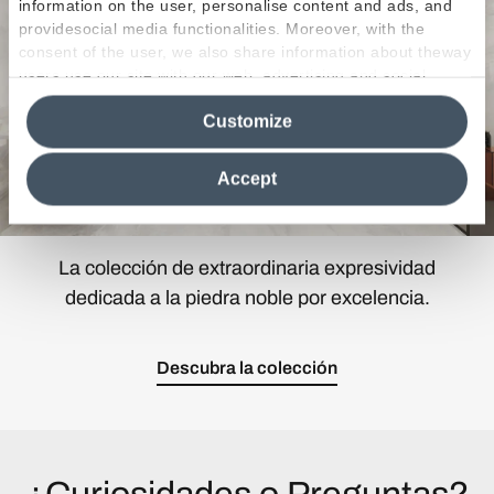
information on the user, personalise content and ads, and
providesocial media functionalities. Moreover, with the
consent of the user, we also share information about theway
users use our site with our web, advertising and social
media analytics partners, who may combine itwith other
Customize
information in their possession. By closing this banner,
clicking on "Reject", it will be possible tocontinue browsing
the site after installing only technical cookies. For more
Accept
information see the
Cookie Policy
.
La colección de extraordinaria expresividad
dedicada a la piedra noble por excelencia.
Descubra la colección