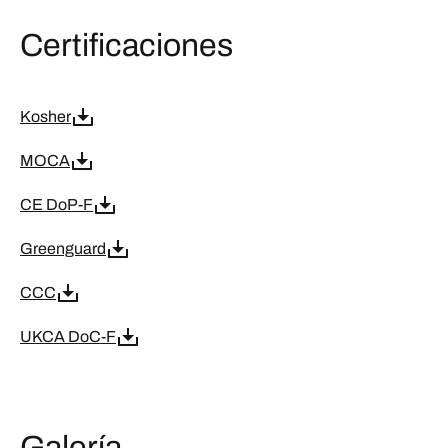
Certificaciones
Kosher
MOCA
CE DoP-F
Greenguard
CCC
UKCA DoC-F
Galería