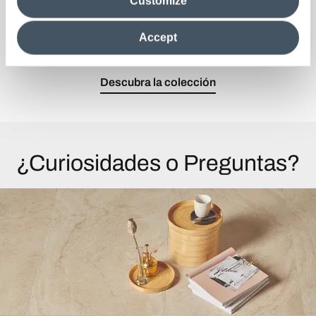
Customize
information in their possession. By closing this banner,
clicking on "Reject", it will be possible tocontinue browsing
El equilibrio entre técnica y diseño, en un estilo
the site after installing only technical cookies. For more
minimalista y metropolitano.
Accept
information see the
Cookie Policy
.
Descubra la colección
¿Curiosidades o Preguntas?