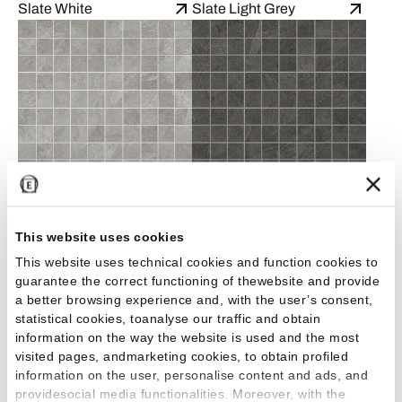
Slate White
Slate Light Grey
Slate Grey
Slate Black
This website uses cookies
This website uses technical cookies and function cookies to
LISTELLI SFALSATI 9,5MM - 30X60
guarantee the correct functioning of thewebsite and provide
a better browsing experience and, with the user’s consent,
statistical cookies, toanalyse our traffic and obtain
information on the way the website is used and the most
visited pages, andmarketing cookies, to obtain profiled
information on the user, personalise content and ads, and
providesocial media functionalities. Moreover, with the
Slate Sand
Slate Superwhite