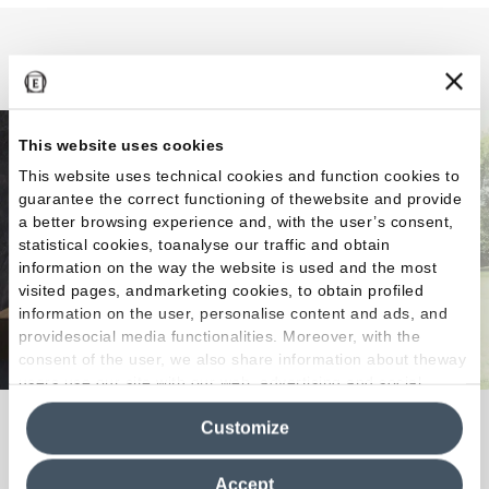
Cornerstone
This website uses cookies
This website uses technical cookies and function cookies to
guarantee the correct functioning of thewebsite and provide
a better browsing experience and, with the user’s consent,
statistical cookies, toanalyse our traffic and obtain
information on the way the website is used and the most
visited pages, andmarketing cookies, to obtain profiled
information on the user, personalise content and ads, and
providesocial media functionalities. Moreover, with the
consent of the user, we also share information about theway
users use our site with our web, advertising and social
media analytics partners, who may combine itwith other
Todo el encanto de la piedra.
Customize
information in their possession. By closing this banner,
clicking on "Reject", it will be possible tocontinue browsing
the site after installing only technical cookies. For more
Accept