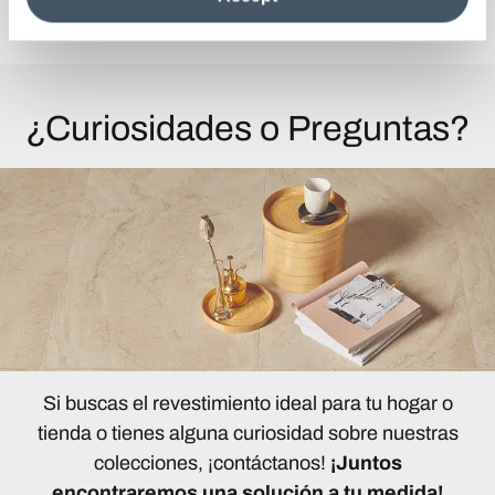
Descubra la colección
information see the
Cookie Policy
.
¿Curiosidades o Preguntas?
Si buscas el revestimiento ideal para tu hogar o
tienda o tienes alguna curiosidad sobre nuestras
colecciones, ¡contáctanos!
¡Juntos
encontraremos una solución a tu medida!