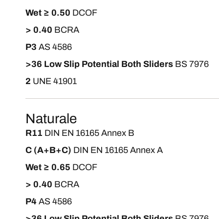
Wet ≥ 0.50
DCOF
> 0.40
BCRA
P3
AS 4586
>36 Low Slip Potential Both Sliders
BS 7976
2
UNE 41901
Naturale
R11
DIN EN 16165 Annex B
C (A+B+C)
DIN EN 16165 Annex A
Wet ≥ 0.65
DCOF
> 0.40
BCRA
P4
AS 4586
>36 Low Slip Potential Both Sliders
BS 7976