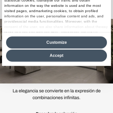
statistical cookies, toanalyse our traffic and obtain
information on the way the website is used and the most
Elegance Pro
visited pages, andmarketing cookies, to obtain profiled
information on the user, personalise content and ads, and
providesocial media functionalities. Moreover, with the
consent of the user, we also share information about theway
users use our site with our web, advertising and social
media analytics partners, who may combine itwith other
Customize
information in their possession. By closing this banner,
clicking on "Reject", it will be possible tocontinue browsing
the site after installing only technical cookies. For more
Accept
information see the
Cookie Policy
.
La elegancia se convierte en la expresión de
combinaciones infinitas.