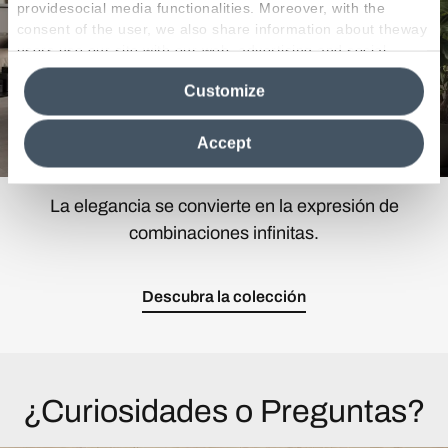
providesocial media functionalities. Moreover, with the
consent of the user, we also share information about theway
users use our site with our web, advertising and social
media analytics partners, who may combine itwith other
Customize
information in their possession. By closing this banner,
clicking on "Reject", it will be possible tocontinue browsing
the site after installing only technical cookies. For more
Accept
information see the
Cookie Policy
.
La elegancia se convierte en la expresión de
combinaciones infinitas.
Descubra la colección
¿Curiosidades o Preguntas?