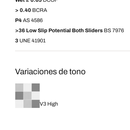
Wet ≥ 0.65
DCOF
> 0.40
BCRA
P4
AS 4586
>36 Low Slip Potential Both Sliders
BS 7976
3
UNE 41901
Variaciones de tono
V3 High