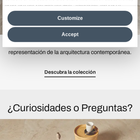
users use our site with our web, advertising and social
media analytics partners, who may combine itwith other
Customize
information in their possession. By closing this banner,
clicking on "Reject", it will be possible tocontinue browsing
the site after installing only technical cookies. For more
Accept
information see the
Cookie Policy
.
Una colección cerámica ideal para la
representación de la arquitectura contemporánea.
Descubra la colección
¿Curiosidades o Preguntas?