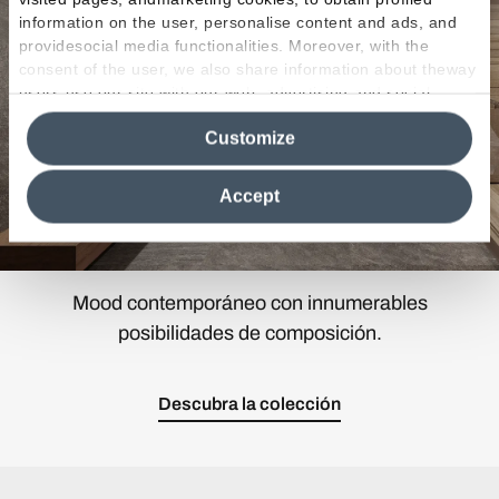
information on the user, personalise content and ads, and
providesocial media functionalities. Moreover, with the
consent of the user, we also share information about theway
users use our site with our web, advertising and social
media analytics partners, who may combine itwith other
Customize
information in their possession. By closing this banner,
clicking on "Reject", it will be possible tocontinue browsing
the site after installing only technical cookies. For more
Accept
information see the
Cookie Policy
.
Mood contemporáneo con innumerables
posibilidades de composición.
Descubra la colección