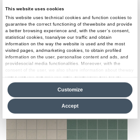
This website uses cookies
This website uses technical cookies and function cookies to
guarantee the correct functioning of thewebsite and provide
a better browsing experience and, with the user’s consent,
Grigio Avio
Grigio Cenere
statistical cookies, toanalyse our traffic and obtain
information on the way the website is used and the most
visited pages, andmarketing cookies, to obtain profiled
information on the user, personalise content and ads, and
providesocial media functionalities. Moreover, with the
consent of the user, we also share information about theway
users use our site with our web, advertising and social
media analytics partners, who may combine itwith other
Customize
information in their possession. By closing this banner,
clicking on "Reject", it will be possible tocontinue browsing
the site after installing only technical cookies. For more
Perla
Crema
Accept
information see the
Cookie Policy
.