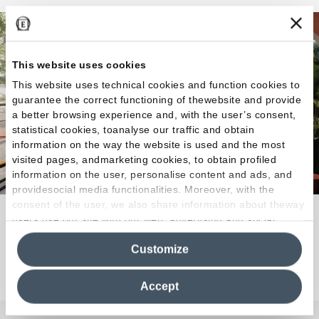
This website uses cookies
This website uses technical cookies and function cookies to
guarantee the correct functioning of thewebsite and provide
a better browsing experience and, with the user’s consent,
statistical cookies, toanalyse our traffic and obtain
information on the way the website is used and the most
visited pages, andmarketing cookies, to obtain profiled
information on the user, personalise content and ads, and
providesocial media functionalities. Moreover, with the
consent of the user, we also share information about theway
Color, forma, ambiente.
users use our site with our web, advertising and social
media analytics partners, who may combine itwith other
Customize
information in their possession. By closing this banner,
Descubra la colección
clicking on "Reject", it will be possible tocontinue browsing
the site after installing only technical cookies. For more
Accept
information see the
Cookie Policy
.