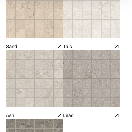
Sand
Talc
Ash
Lead