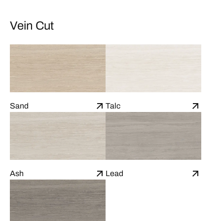
Vein Cut
Sand
Talc
Ash
Lead