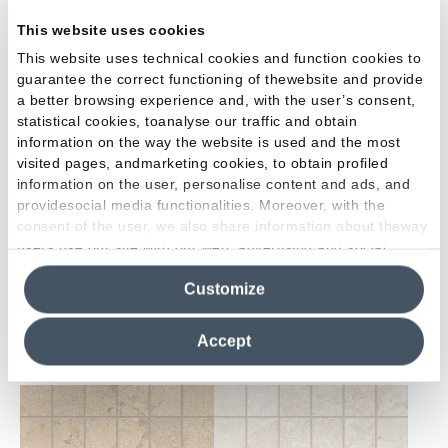
This website uses cookies
This website uses technical cookies and function cookies to
guarantee the correct functioning of thewebsite and provide
a better browsing experience and, with the user’s consent,
Ash
Lead
statistical cookies, toanalyse our traffic and obtain
information on the way the website is used and the most
visited pages, andmarketing cookies, to obtain profiled
information on the user, personalise content and ads, and
providesocial media functionalities. Moreover, with the
consent of the user, we also share information about theway
users use our site with our web, advertising and social
media analytics partners, who may combine itwith other
Anthracite
Customize
information in their possession. By closing this banner,
clicking on "Reject", it will be possible tocontinue browsing
the site after installing only technical cookies. For more
Accept
MOSAICO CROSS CUT 5X5 - 30X30
information see the
Cookie Policy
.