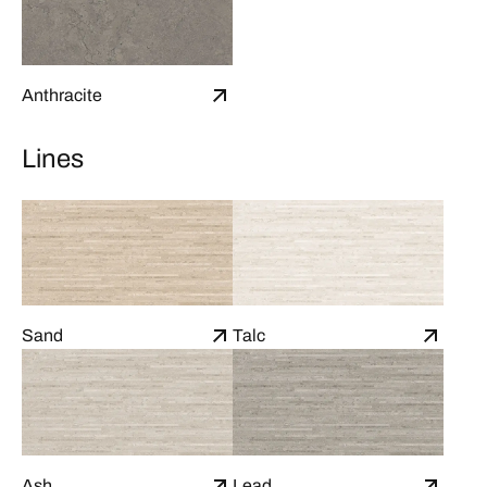
Anthracite
Lines
Sand
Talc
Ash
Lead