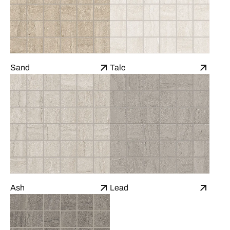
Sand
Talc
Ash
Lead