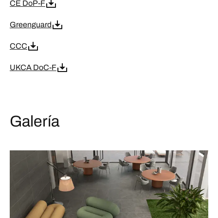
CE DoP-F
Greenguard
CCC
UKCA DoC-F
Galería