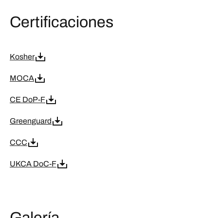
Certificaciones
Kosher
MOCA
CE DoP-F
Greenguard
CCC
UKCA DoC-F
Galería