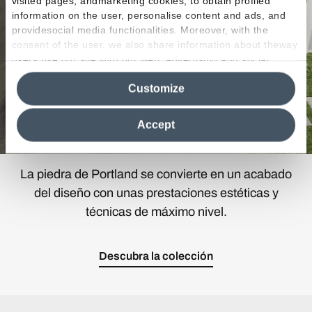
visited pages, andmarketing cookies, to obtain profiled
information on the user, personalise content and ads, and
providesocial media functionalities. Moreover, with the
consent of the user, we also share information about theway
users use our site with our web, advertising and social
media analytics partners, who may combine itwith other
Customize
information in their possession. By closing this banner,
clicking on "Reject", it will be possible tocontinue browsing
the site after installing only technical cookies. For more
Accept
information see the
Cookie Policy
.
La piedra de Portland se convierte en un acabado
del diseño con unas prestaciones estéticas y
técnicas de máximo nivel.
Descubra la colección