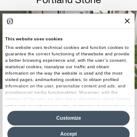
This website uses cookies
This website uses technical cookies and function cookies to
guarantee the correct functioning of thewebsite and provide
a better browsing experience and, with the user’s consent,
statistical cookies, toanalyse our traffic and obtain
information on the way the website is used and the most
visited pages, andmarketing cookies, to obtain profiled
information on the user, personalise content and ads, and
providesocial media functionalities. Moreover, with the
La piedra de Portland se convierte en un acabado
consent of the user, we also share information about theway
users use our site with our web, advertising and social
del diseño con unas prestaciones estéticas y
media analytics partners, who may combine itwith other
técnicas de máximo nivel.
Customize
information in their possession. By closing this banner,
clicking on "Reject", it will be possible tocontinue browsing
the site after installing only technical cookies. For more
Descubra la colección
Accept