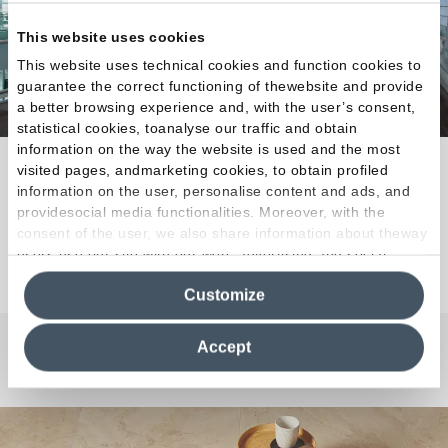
This website uses cookies
This website uses technical cookies and function cookies to
guarantee the correct functioning of thewebsite and provide
a better browsing experience and, with the user’s consent,
statistical cookies, toanalyse our traffic and obtain
information on the way the website is used and the most
Esencia matérica natural para toda experiencia
visited pages, andmarketing cookies, to obtain profiled
information on the user, personalise content and ads, and
arquitectónica.
providesocial media functionalities. Moreover, with the
consent of the user, we also share information about theway
users use our site with our web, advertising and social
Descubra la colección
media analytics partners, who may combine itwith other
Customize
information in their possession. By closing this banner,
clicking on "Reject", it will be possible tocontinue browsing
the site after installing only technical cookies. For more
Accept
information see the
Cookie Policy
.
¿Curiosidades o Preguntas?