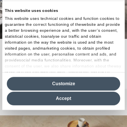
This website uses cookies
This website uses technical cookies and function cookies to
guarantee the correct functioning of thewebsite and provide
a better browsing experience and, with the user’s consent,
statistical cookies, toanalyse our traffic and obtain
information on the way the website is used and the most
Combinaciones extraordinarias para diseñar
visited pages, andmarketing cookies, to obtain profiled
information on the user, personalise content and ads, and
espacios con un estilo único.
providesocial media functionalities. Moreover, with the
consent of the user, we also share information about theway
users use our site with our web, advertising and social
Descubra la colección
media analytics partners, who may combine itwith other
Customize
information in their possession. By closing this banner,
clicking on "Reject", it will be possible tocontinue browsing
the site after installing only technical cookies. For more
Accept
information see the
Cookie Policy
.
¿Curiosidades o Preguntas?