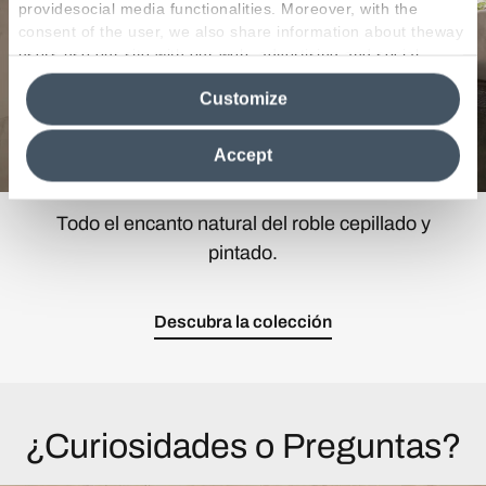
providesocial media functionalities. Moreover, with the
consent of the user, we also share information about theway
users use our site with our web, advertising and social
media analytics partners, who may combine itwith other
Customize
information in their possession. By closing this banner,
clicking on "Reject", it will be possible tocontinue browsing
the site after installing only technical cookies. For more
Accept
information see the
Cookie Policy
.
Todo el encanto natural del roble cepillado y
pintado.
Descubra la colección
¿Curiosidades o Preguntas?