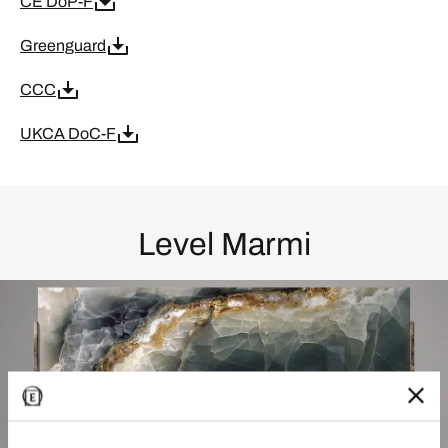
CE DoP-F
Greenguard
CCC
UKCA DoC-F
Level Marmi