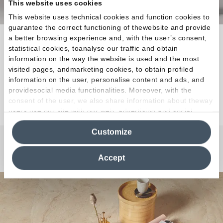
This website uses cookies
This website uses technical cookies and function cookies to
guarantee the correct functioning of thewebsite and provide
a better browsing experience and, with the user’s consent,
La materia prima ideal para llevar a cabo
statistical cookies, toanalyse our traffic and obtain
creaciones que eleven lacalidad de vida a
information on the way the website is used and the most
magnitudes de obra maestra.
visited pages, andmarketing cookies, to obtain profiled
information on the user, personalise content and ads, and
providesocial media functionalities. Moreover, with the
Descubra la colección
consent of the user, we also share information about theway
users use our site with our web, advertising and social
media analytics partners, who may combine itwith other
Customize
information in their possession. By closing this banner,
clicking on "Reject", it will be possible tocontinue browsing
¿Curiosidades o Preguntas?
the site after installing only technical cookies. For more
Accept
information see the
Cookie Policy
.