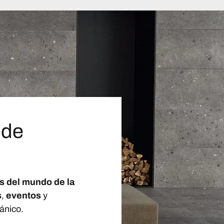
 de
s del mundo de la
s
,
eventos
y
ánico.