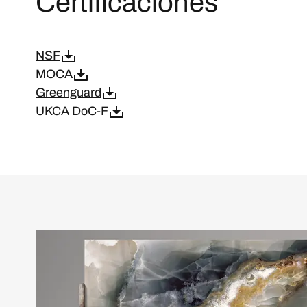
Certificaciones
NSF
MOCA
Greenguard
UKCA DoC-F