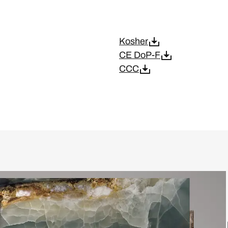
Kosher
CE DoP-F
CCC