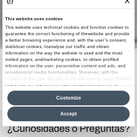
This website uses cookies
This website uses technical cookies and function cookies to
guarantee the correct functioning of thewebsite and provide
a better browsing experience and, with the user’s consent,
statistical cookies, toanalyse our traffic and obtain
information on the way the website is used and the most
La materia prima ideal para llevar a cabo
visited pages, andmarketing cookies, to obtain profiled
creaciones que eleven lacalidad de vida a
information on the user, personalise content and ads, and
providesocial media functionalities. Moreover, with the
magnitudes de obra maestra.
consent of the user, we also share information about theway
users use our site with our web, advertising and social
media analytics partners, who may combine itwith other
Descubra la colección
Customize
information in their possession. By closing this banner,
clicking on "Reject", it will be possible tocontinue browsing
the site after installing only technical cookies. For more
Accept
information see the
Cookie Policy
.
¿Curiosidades o Preguntas?