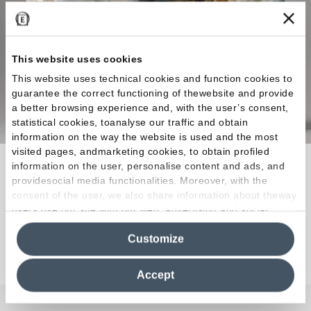
This website uses cookies
This website uses technical cookies and function cookies to
guarantee the correct functioning of thewebsite and provide
a better browsing experience and, with the user’s consent,
statistical cookies, toanalyse our traffic and obtain
information on the way the website is used and the most
visited pages, andmarketing cookies, to obtain profiled
La materia prima ideal para llevar a cabo
information on the user, personalise content and ads, and
providesocial media functionalities. Moreover, with the
creaciones que eleven lacalidad de vida a
consent of the user, we also share information about theway
magnitudes de obra maestra.
users use our site with our web, advertising and social
media analytics partners, who may combine itwith other
Customize
information in their possession. By closing this banner,
Descubra la colección
clicking on "Reject", it will be possible tocontinue browsing
the site after installing only technical cookies. For more
Accept
information see the
Cookie Policy
.