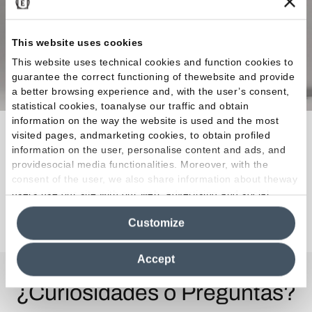
This website uses cookies
This website uses technical cookies and function cookies to
guarantee the correct functioning of thewebsite and provide
a better browsing experience and, with the user’s consent,
statistical cookies, toanalyse our traffic and obtain
information on the way the website is used and the most
La materia prima ideal para llevar a cabo
visited pages, andmarketing cookies, to obtain profiled
creaciones que eleven lacalidad de vida a
information on the user, personalise content and ads, and
providesocial media functionalities. Moreover, with the
magnitudes de obra maestra.
consent of the user, we also share information about theway
users use our site with our web, advertising and social
media analytics partners, who may combine itwith other
Descubra la colección
Customize
information in their possession. By closing this banner,
clicking on "Reject", it will be possible tocontinue browsing
the site after installing only technical cookies. For more
Accept
information see the
Cookie Policy
.
¿Curiosidades o Preguntas?