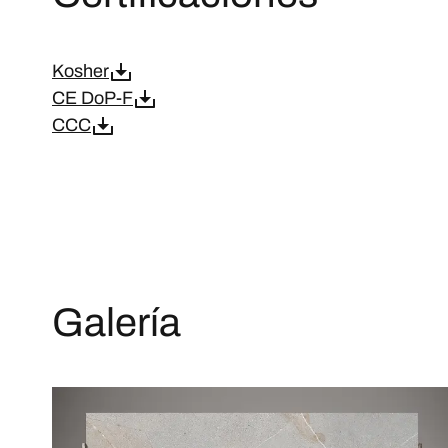
Kosher
CE DoP-F
CCC
Galería