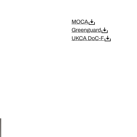
MOCA
Greenguard
UKCA DoC-F