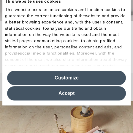
This website uses cookies
This website uses technical cookies and function cookies to
guarantee the correct functioning of thewebsite and provide
a better browsing experience and, with the user’s consent,
statistical cookies, toanalyse our traffic and obtain
La versatilidad del efecto piedra en formatos
information on the way the website is used and the most
grandes para la realización de proyectos modernos.
visited pages, andmarketing cookies, to obtain profiled
information on the user, personalise content and ads, and
providesocial media functionalities. Moreover, with the
Descubra la colección
consent of the user, we also share information about theway
users use our site with our web, advertising and social
media analytics partners, who may combine itwith other
Customize
information in their possession. By closing this banner,
clicking on "Reject", it will be possible tocontinue browsing
¿Curiosidades o Preguntas?
the site after installing only technical cookies. For more
Accept
information see the
Cookie Policy
.