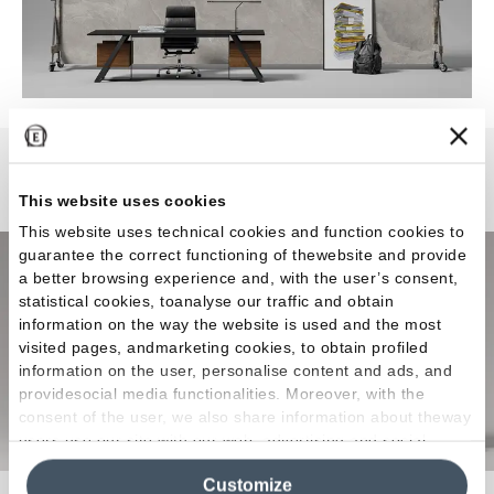
Level Stone
This website uses cookies
This website uses technical cookies and function cookies to
guarantee the correct functioning of thewebsite and provide
a better browsing experience and, with the user’s consent,
statistical cookies, toanalyse our traffic and obtain
information on the way the website is used and the most
visited pages, andmarketing cookies, to obtain profiled
information on the user, personalise content and ads, and
providesocial media functionalities. Moreover, with the
consent of the user, we also share information about theway
users use our site with our web, advertising and social
media analytics partners, who may combine itwith other
Customize
information in their possession. By closing this banner,