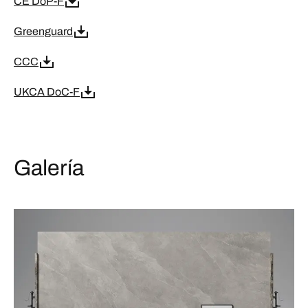
CE DoP-F
Greenguard
CCC
UKCA DoC-F
Galería