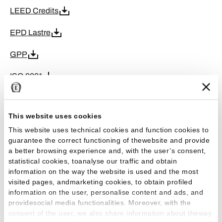
LEED Credits
EPD Lastre
GPP
ISO 9001
ISO 45001
This website uses cookies
ISO 50001
This website uses technical cookies and function cookies to
guarantee the correct functioning of thewebsite and provide
ISO 14001
a better browsing experience and, with the user’s consent,
statistical cookies, toanalyse our traffic and obtain
CE DoP-F
information on the way the website is used and the most
visited pages, andmarketing cookies, to obtain profiled
Greenguard
information on the user, personalise content and ads, and
providesocial media functionalities. Moreover, with the
CCC
consent of the user, we also share information about theway