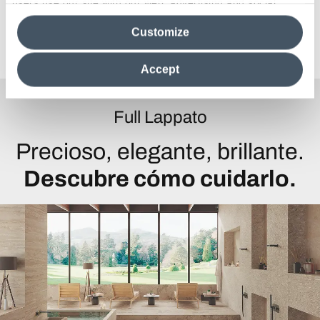
users use our site with our web, advertising and social
UKCA DoC-F
media analytics partners, who may combine itwith other
Customize
information in their possession. By closing this banner,
Declare Stoneware Slabs
clicking on "Reject", it will be possible tocontinue browsing
the site after installing only technical cookies. For more
Accept
information see the
Cookie Policy
.
Full Lappato
Precioso, elegante, brillante.
Descubre cómo cuidarlo.