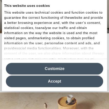
This website uses cookies
This website uses technical cookies and function cookies to
guarantee the correct functioning of thewebsite and provide
a better browsing experience and, with the user’s consent,
statistical cookies, toanalyse our traffic and obtain
information on the way the website is used and the most
visited pages, andmarketing cookies, to obtain profiled
Mestizaje de épocas, estilos e imágenes.
information on the user, personalise content and ads, and
providesocial media functionalities. Moreover, with the
consent of the user, we also share information about theway
Descubra la colección
users use our site with our web, advertising and social
media analytics partners, who may combine itwith other
Customize
information in their possession. By closing this banner,
clicking on "Reject", it will be possible tocontinue browsing
the site after installing only technical cookies. For more
Accept
¿Curiosidades o Preguntas?
information see the
Cookie Policy
.