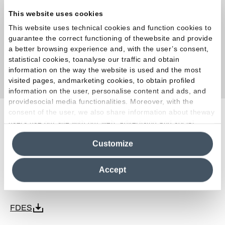
This website uses cookies
Ego Catalogo 2025.09
This website uses technical cookies and function cookies to
guarantee the correct functioning of thewebsite and provide
a better browsing experience and, with the user’s consent,
Folleto
statistical cookies, toanalyse our traffic and obtain
information on the way the website is used and the most
Catalogo Alter-Ego 2024.04
visited pages, andmarketing cookies, to obtain profiled
information on the user, personalise content and ads, and
providesocial media functionalities. Moreover, with the
consent of the user, we also share information about theway
users use our site with our web, advertising and social
Certificaciones
media analytics partners, who may combine itwith other
Customize
information in their possession. By closing this banner,
clicking on "Reject", it will be possible tocontinue browsing
HPD - Ceramic Tiles
the site after installing only technical cookies. For more
Accept
information see the
Cookie Policy
.
Declare Ceramic and Porcelain Tiles
FDES