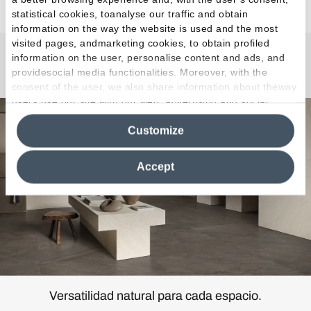
statistical cookies, toanalyse our traffic and obtain
information on the way the website is used and the most
visited pages, andmarketing cookies, to obtain profiled
information on the user, personalise content and ads, and
Pietra di Orosei
providesocial media functionalities. Moreover, with the
consent of the user, we also share information about theway
users use our site with our web, advertising and social
media analytics partners, who may combine itwith other
Customize
information in their possession. By closing this banner,
clicking on "Reject", it will be possible tocontinue browsing
the site after installing only technical cookies. For more
Accept
information see the
Cookie Policy
.
Versatilidad natural para cada espacio.