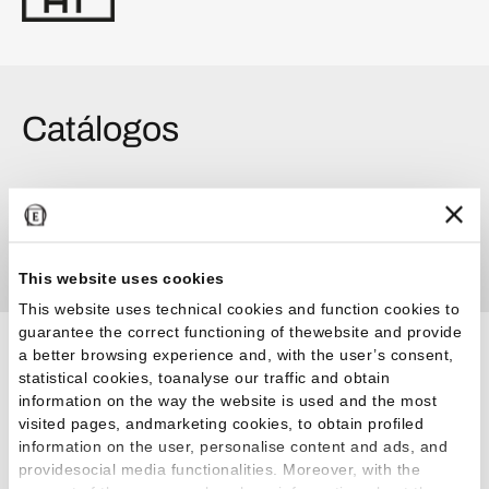
Catálogos
Catalogar
Provoak Catalogue 2025.08
This website uses cookies
This website uses technical cookies and function cookies to
guarantee the correct functioning of thewebsite and provide
a better browsing experience and, with the user’s consent,
Certificaciones
statistical cookies, toanalyse our traffic and obtain
information on the way the website is used and the most
visited pages, andmarketing cookies, to obtain profiled
information on the user, personalise content and ads, and
HPD - Ceramic Tiles
providesocial media functionalities. Moreover, with the