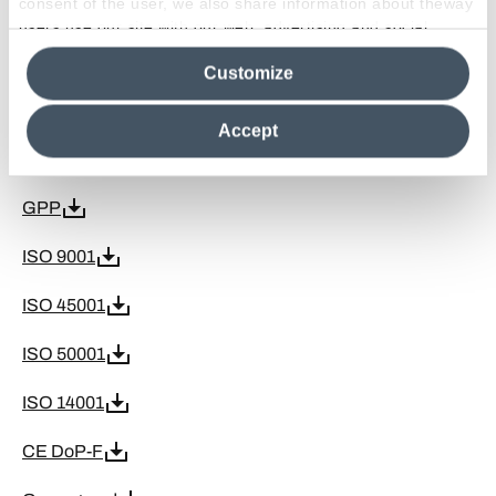
consent of the user, we also share information about theway
Declare Ceramic and Porcelain Tiles
users use our site with our web, advertising and social
media analytics partners, who may combine itwith other
FDES
Customize
information in their possession. By closing this banner,
clicking on "Reject", it will be possible tocontinue browsing
LEED Credits
the site after installing only technical cookies. For more
Accept
information see the
Cookie Policy
.
EPD Ceramic Tiles
GPP
ISO 9001
ISO 45001
ISO 50001
ISO 14001
CE DoP-F