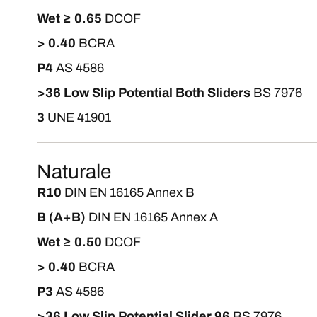
Wet ≥ 0.65
DCOF
> 0.40
BCRA
P4
AS 4586
>36 Low Slip Potential Both Sliders
BS 7976
3
UNE 41901
Naturale
R10
DIN EN 16165 Annex B
B (A+B)
DIN EN 16165 Annex A
Wet ≥ 0.50
DCOF
> 0.40
BCRA
P3
AS 4586
>36 Low Slip Potential Slider 96
BS 7976